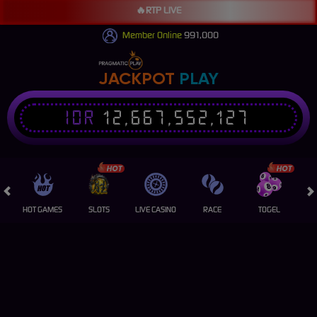
🔥RTP LIVE
Member Online
991,000
JACKPOT
PLAY
IDR
12,667,552,127
HOT GAMES
SLOTS
LIVE CASINO
RACE
TOGEL
OL