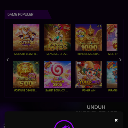
GAME POPULER
GATES OF OLYMPUS POP
TREASURES OF AZTEC
FORTUNE GARUDA 1000
MOCHI MANIA 1
FORTUNE GEMS 500
SWEET BONANZA 2500
POKER WIN
PIRATE QUEST 1
UNDUH
ANGINSLOT APP
Nikmati berbagai permainan dalam satu
×
genggaman