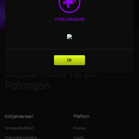
UNDUH
PENGUMUMAN
PANDUAN INSTALASI
ANGINSLOT: Situs Slot Gacor Deposit Pulsa Tanpa Potongan
ANGINSLOT: Situs Slot Gacor
OK
Deposit Pulsa Tanpa
Potongan
Kebijaksanaan
Platform
Tentang ANGINSLOT
Promosi
Responsible Gambling
Loyalty