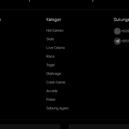
m
Kategori
Dukung
Hot Games
+62
Slots
+85
Live Casino
Race
Togel
Olahraga
Crash Game
Arcade
Poker
Sabung Ayam