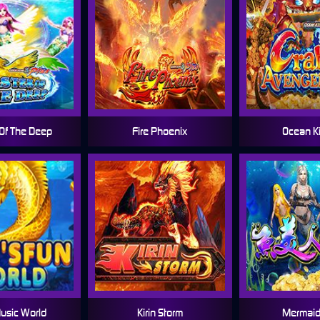
Of The Deep
Fire Phoenix
Ocean K
usic World
Kirin Storm
Mermaid