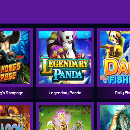
ng’s Rampage
Legendary Panda
Daily Fi