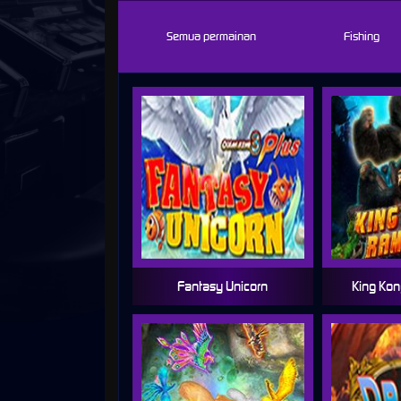
Semua permainan
Fishing
Fantasy Unicorn
King Ko