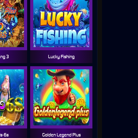
ing 3
Lucky Fishing
s-6s
Golden Legend Plus