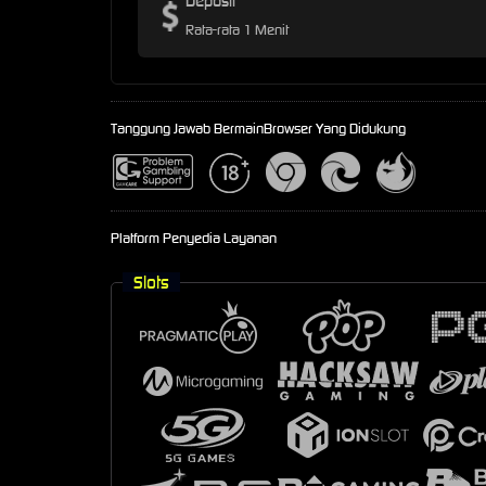
Deposit
Rata-rata 1 Menit
Tanggung Jawab Bermain
Browser Yang Didukung
Platform Penyedia Layanan
Slots