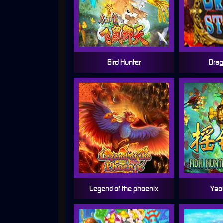
Bird Hunter
Drag
Legend of the phoenix
Yao