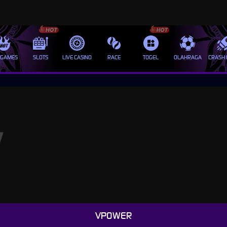
 GAMES
SLOTS
LIVE CASINO
RACE
TOGEL
OLAHRAGA
CRASH
VPOWER