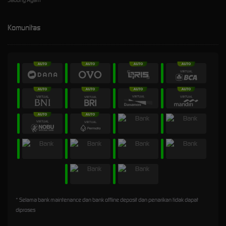
Komunitas
* Selama bank maintenance dan bank offline deposit dan penarikan tidak dapat
diproses